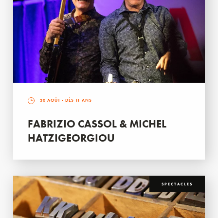
30 AOÛT
- DÈS 11 ANS
FABRIZIO CASSOL & MICHEL
HATZIGEORGIOU
SPECTACLES