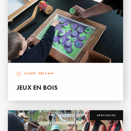
12 AOÛT
- DÈS 5 ANS
JEUX EN BOIS
SPECTACLES