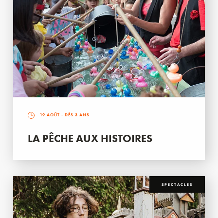
19 AOÛT
- DÈS 3 ANS
LA PÊCHE AUX HISTOIRES
SPECTACLES