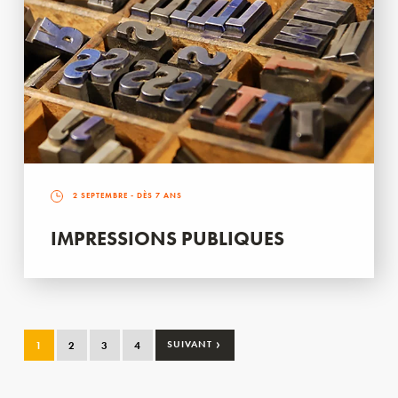
2 SEPTEMBRE
- DÈS 7 ANS
IMPRESSIONS PUBLIQUES
›
1
2
3
4
SUIVANT