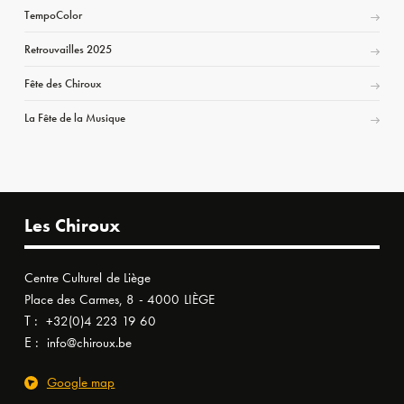
TempoColor
Retrouvailles 2025
Fête des Chiroux
La Fête de la Musique
Les Chiroux
Centre Culturel de Liège
Place des Carmes, 8 - 4000 LIÈGE
T :
+32(0)4 223 19 60
E :
info@chiroux.be
Google map