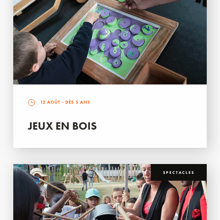
12 AOÛT
- DÈS 5 ANS
JEUX EN BOIS
SPECTACLES