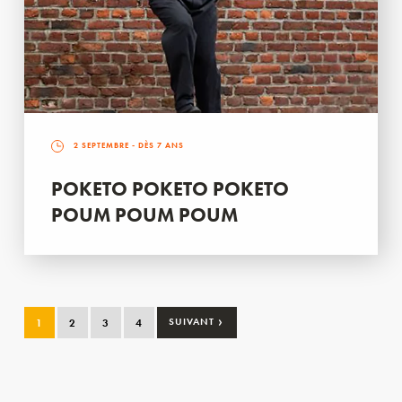
2 SEPTEMBRE
- DÈS 7 ANS
POKETO POKETO POKETO
POUM POUM POUM
›
1
2
3
4
SUIVANT