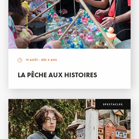
19 AOÛT
- DÈS 3 ANS
LA PÊCHE AUX HISTOIRES
SPECTACLES