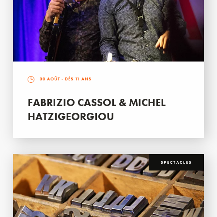
30 AOÛT
- DÈS 11 ANS
FABRIZIO CASSOL & MICHEL
HATZIGEORGIOU
SPECTACLES