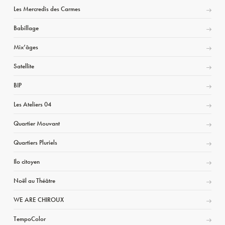
Les Mercredis des Carmes
Babillage
Mix’âges
Satellite
BIP
Les Ateliers 04
Quartier Mouvant
Quartiers Pluriels
Ilo citoyen
Noël au Théâtre
WE ARE CHIROUX
TempoColor