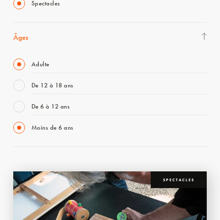
Spectacles
Âges
Adulte
De 12 à 18 ans
De 6 à 12 ans
Moins de 6 ans
SPECTACLES