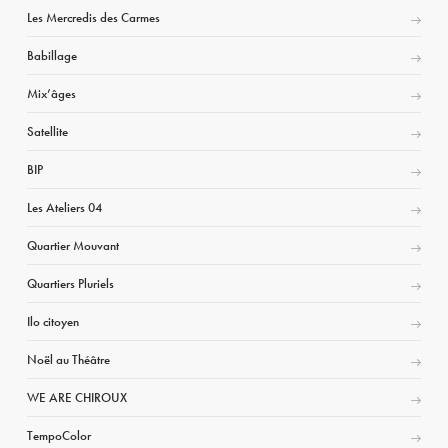
Les Mercredis des Carmes
Babillage
Mix’âges
Satellite
BIP
Les Ateliers 04
Quartier Mouvant
Quartiers Pluriels
Ilo citoyen
Noël au Théâtre
WE ARE CHIROUX
TempoColor