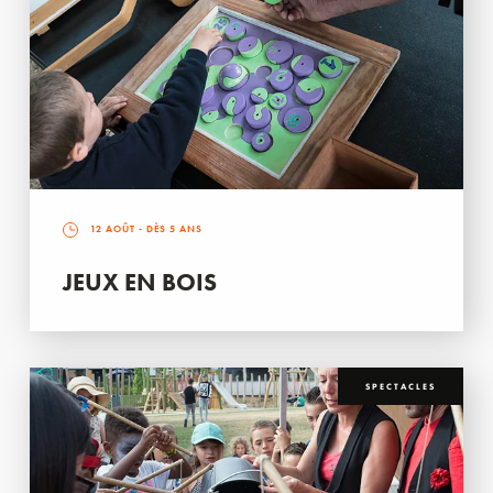
12 AOÛT
- DÈS 5 ANS
JEUX EN BOIS
SPECTACLES