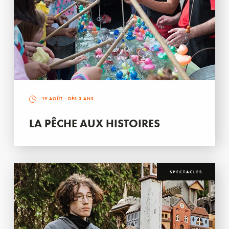
19 AOÛT
- DÈS 3 ANS
LA PÊCHE AUX HISTOIRES
SPECTACLES