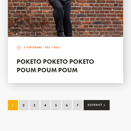
2 SEPTEMBRE
- DÈS 7 ANS
POKETO POKETO POKETO
POUM POUM POUM
›
1
2
3
4
5
6
7
SUIVANT