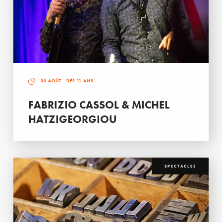
30 AOÛT
- DÈS 11 ANS
FABRIZIO CASSOL & MICHEL
HATZIGEORGIOU
SPECTACLES