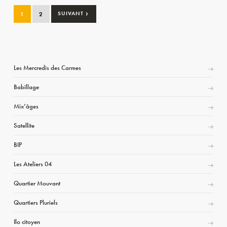
›
1
2
SUIVANT
Les Mercredis des Carmes
Babillage
Mix’âges
Satellite
BIP
Les Ateliers 04
Quartier Mouvant
Quartiers Pluriels
Ilo citoyen