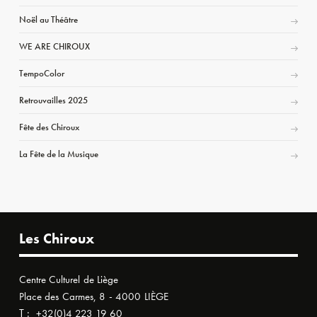
Noël au Théâtre
WE ARE CHIROUX
TempoColor
Retrouvailles 2025
Fête des Chiroux
La Fête de la Musique
Les Chiroux
Centre Culturel de Liège
Place des Carmes, 8 - 4000 LIÈGE
T :
+32(0)4 223 19 60