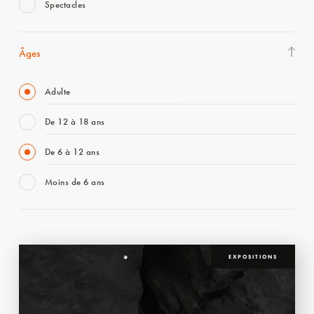
Spectacles
Âges
Adulte
De 12 à 18 ans
De 6 à 12 ans
Moins de 6 ans
EXPOSITIONS