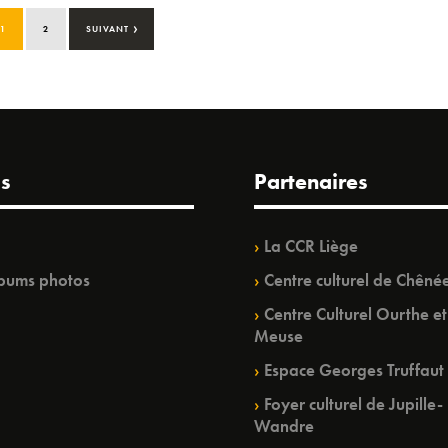
›
1
2
SUIVANT
s
Partenaires
La CCR Liège
bums photos
Centre culturel de Chêné
Centre Culturel Ourthe et
Meuse
Espace Georges Truffaut
Foyer culturel de Jupille-
Wandre