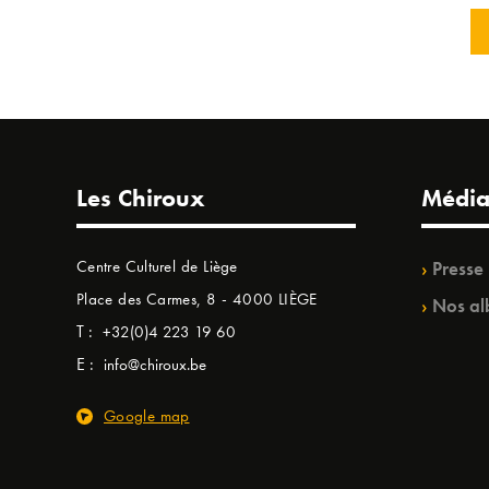
Les Chiroux
Média
Centre Culturel de Liège
Presse
Place des Carmes, 8 - 4000 LIÈGE
Nos al
T :
+32(0)4 223 19 60
E :
info@chiroux.be
Google map