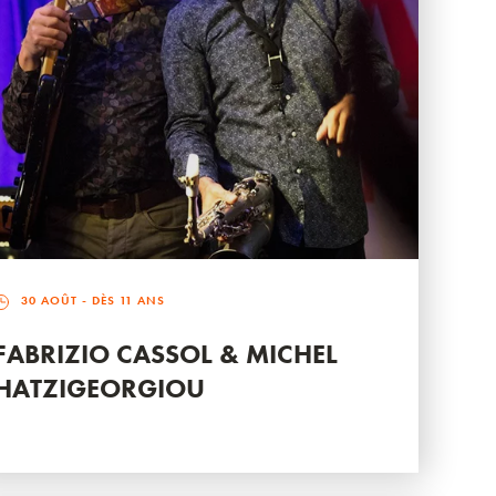
30 AOÛT
- DÈS 11 ANS
FABRIZIO CASSOL & MICHEL
HATZIGEORGIOU