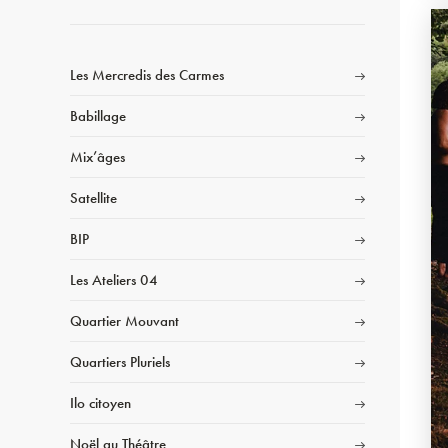
Les Mercredis des Carmes
Babillage
Mix’âges
Satellite
BIP
Les Ateliers 04
Quartier Mouvant
Quartiers Pluriels
Ilo citoyen
Noël au Théâtre