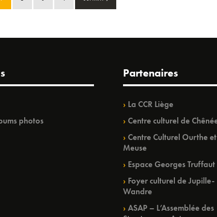
s
Partenaires
La CCR Liège
bums photos
Centre culturel de Chêné
Centre Culturel Ourthe et
Meuse
Espace Georges Truffaut
Foyer culturel de Jupille-
Wandre
ASAP – L’Assemblée des