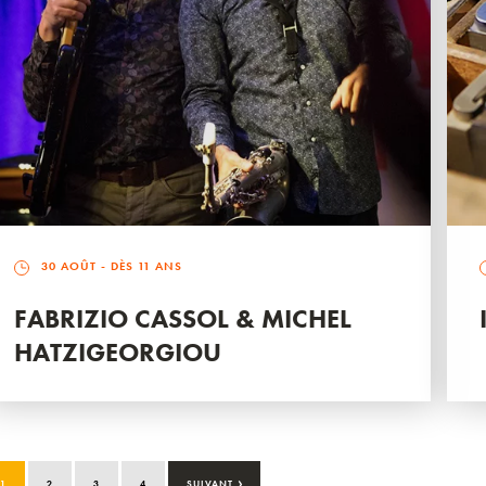
30 AOÛT
- DÈS 11 ANS
FABRIZIO CASSOL & MICHEL
HATZIGEORGIOU
›
1
2
3
4
SUIVANT