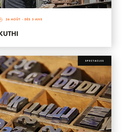
26 AOÛT
- DÈS 3 ANS
KUTHI
SPECTACLES