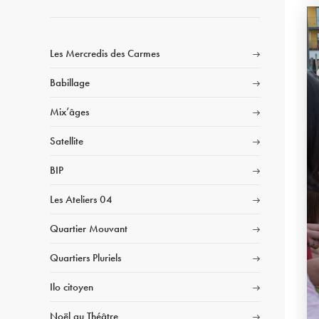
Les Mercredis des Carmes
Babillage
Mix’âges
Satellite
BIP
Les Ateliers 04
Quartier Mouvant
Quartiers Pluriels
Ilo citoyen
Noël au Théâtre