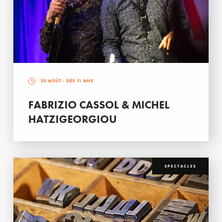
30 AOÛT
- DÈS 11 ANS
FABRIZIO CASSOL & MICHEL
HATZIGEORGIOU
SPECTACLES