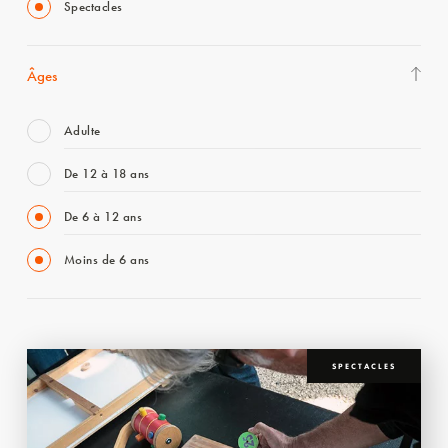
Spectacles
Âges
Adulte
De 12 à 18 ans
De 6 à 12 ans
Moins de 6 ans
SPECTACLES