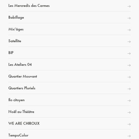
Les Mercredis des Carmes
Babillage
Mix’âges
Satellite
BIP
Les Ateliers 04
Quartier Mouvant
Quartiers Pluriels
Ilo citoyen
Noël au Théâtre
WE ARE CHIROUX
TempoColor