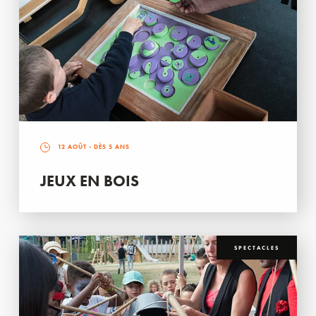
12 AOÛT
- DÈS 5 ANS
JEUX EN BOIS
SPECTACLES