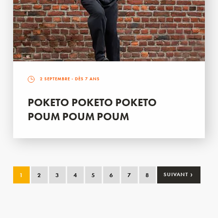
2 SEPTEMBRE
- DÈS 7 ANS
POKETO POKETO POKETO
POUM POUM POUM
›
1
2
3
4
5
6
7
8
SUIVANT