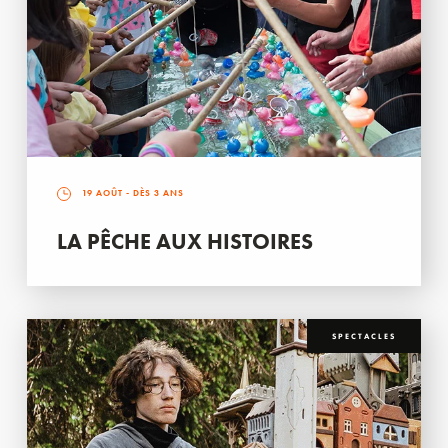
19 AOÛT
- DÈS 3 ANS
LA PÊCHE AUX HISTOIRES
SPECTACLES