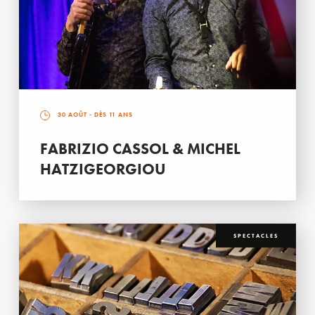
30 AOÛT
- DÈS 11 ANS
FABRIZIO CASSOL & MICHEL
HATZIGEORGIOU
SPECTACLES