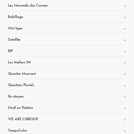
Les Mercredis des Carmes
Babillage
Mix’âges
Satellite
BIP
Les Ateliers 04
Quartier Mouvant
Quartiers Pluriels
Ilo citoyen
Noël au Théâtre
WE ARE CHIROUX
TempoColor