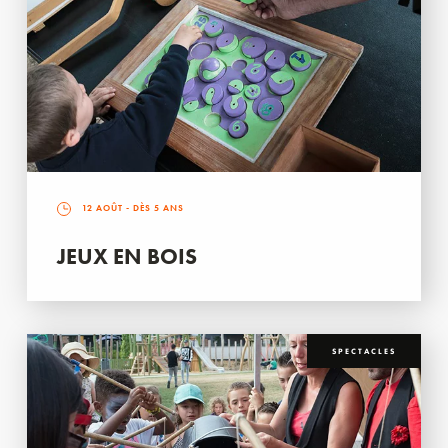
12 AOÛT
- DÈS 5 ANS
JEUX EN BOIS
SPECTACLES