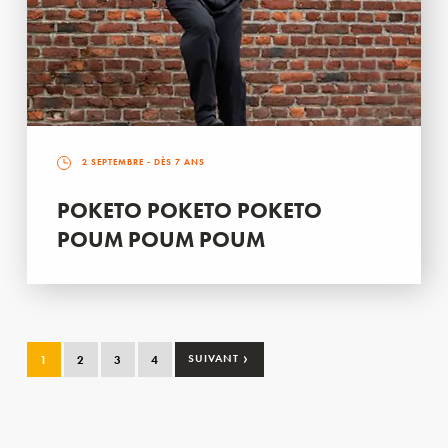
2 SEPTEMBRE
- DÈS 7 ANS
POKETO POKETO POKETO
POUM POUM POUM
›
1
2
3
4
SUIVANT