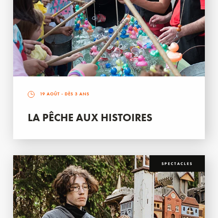
19 AOÛT
- DÈS 3 ANS
LA PÊCHE AUX HISTOIRES
SPECTACLES