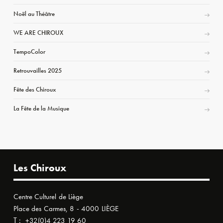
Noël au Théâtre
WE ARE CHIROUX
TempoColor
Retrouvailles 2025
Fête des Chiroux
La Fête de la Musique
Les Chiroux
Centre Culturel de Liège
Place des Carmes, 8 - 4000 LIÈGE
T :
+32(0)4 223 19 60