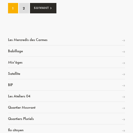
›
1
2
SUIVANT
Les Mercredis des Carmes
Babillage
Mix’âges
Satellite
BIP
Les Ateliers 04
Quartier Mouvant
Quartiers Pluriels
Ilo citoyen