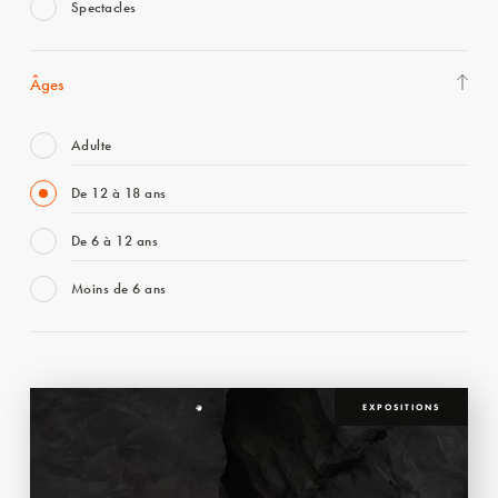
Spectacles
Âges
Adulte
De 12 à 18 ans
De 6 à 12 ans
Moins de 6 ans
EXPOSITIONS