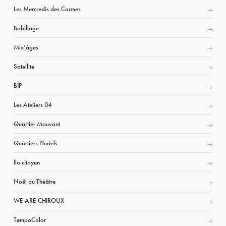
Les Mercredis des Carmes
Babillage
Mix’âges
Satellite
BIP
Les Ateliers 04
Quartier Mouvant
Quartiers Pluriels
Ilo citoyen
Noël au Théâtre
WE ARE CHIROUX
TempoColor