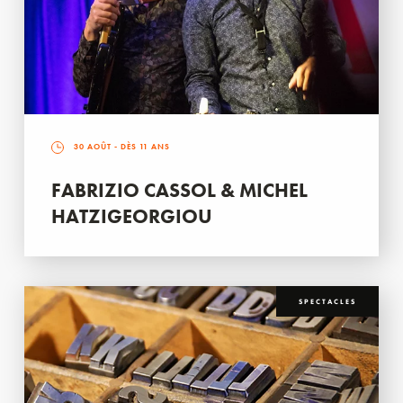
30 AOÛT
- DÈS 11 ANS
FABRIZIO CASSOL & MICHEL
HATZIGEORGIOU
SPECTACLES