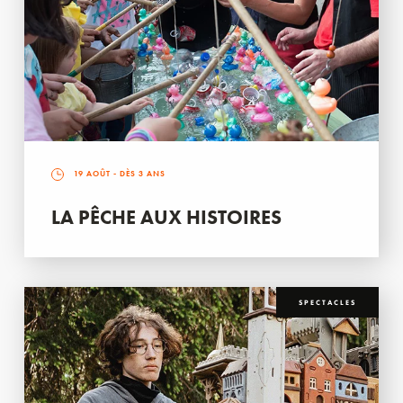
19 AOÛT
- DÈS 3 ANS
LA PÊCHE AUX HISTOIRES
SPECTACLES