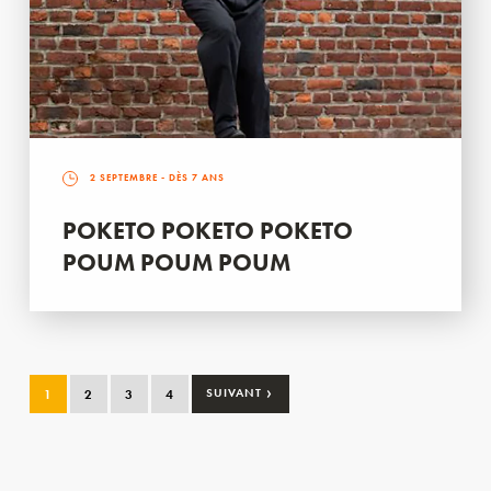
2 SEPTEMBRE
- DÈS 7 ANS
POKETO POKETO POKETO
POUM POUM POUM
›
1
2
3
4
SUIVANT