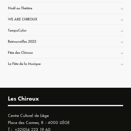
Noël au Théâtre
WE ARE CHIROUX
TempoColor
Retrouvailles 2025
Fête des Chiroux
La Fête de la Musique
Les Chiroux
Centre Culturel de Liège
Place des Carmes, 8 - 4000 LIÈGE
T :
+32(0)4 223 19 60