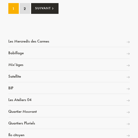
›
1
2
SUIVANT
Les Mercredis des Carmes
Babillage
Mix’âges
Satellite
BIP
Les Ateliers 04
Quartier Mouvant
Quartiers Pluriels
Ilo citoyen