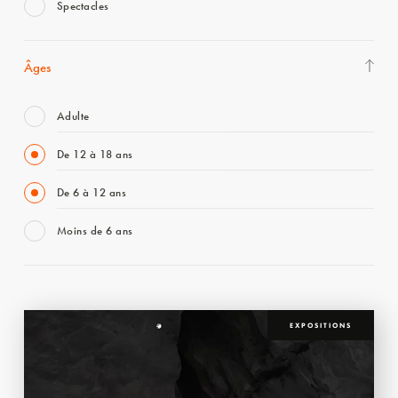
Spectacles
Âges
Adulte
De 12 à 18 ans
De 6 à 12 ans
Moins de 6 ans
EXPOSITIONS