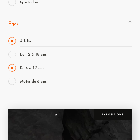
Spectacles
Âges
Adulte
De 12 à 18 ans
De 6 à 12 ans
Moins de 6 ans
EXPOSITIONS