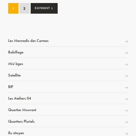
›
1
2
SUIVANT
Les Mercredis des Carmes
Babillage
Mix’âges
Satellite
BIP
Les Ateliers 04
Quartier Mouvant
Quartiers Pluriels
Ilo citoyen