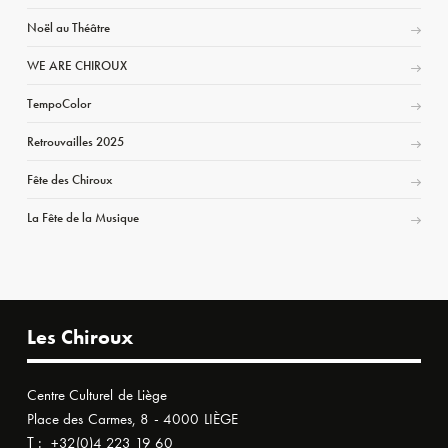
Noël au Théâtre
WE ARE CHIROUX
TempoColor
Retrouvailles 2025
Fête des Chiroux
La Fête de la Musique
Les Chiroux
Centre Culturel de Liège
Place des Carmes, 8 - 4000 LIÈGE
T :
+32(0)4 223 19 60