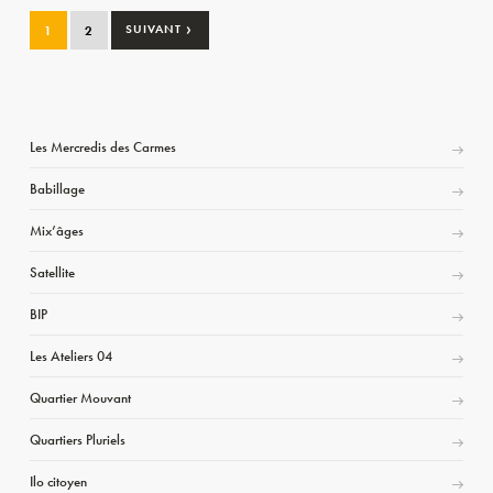
›
1
2
SUIVANT
Les Mercredis des Carmes
Babillage
Mix’âges
Satellite
BIP
Les Ateliers 04
Quartier Mouvant
Quartiers Pluriels
Ilo citoyen