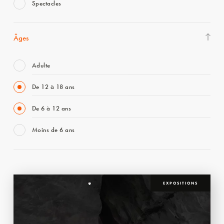
Spectacles
Âges
Adulte
De 12 à 18 ans
De 6 à 12 ans
Moins de 6 ans
EXPOSITIONS