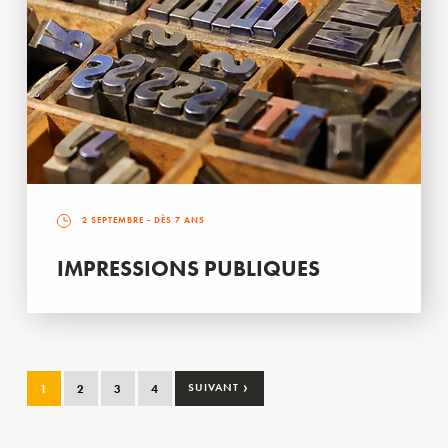
2 SEPTEMBRE
- DÈS 7 ANS
IMPRESSIONS PUBLIQUES
›
1
2
3
4
SUIVANT