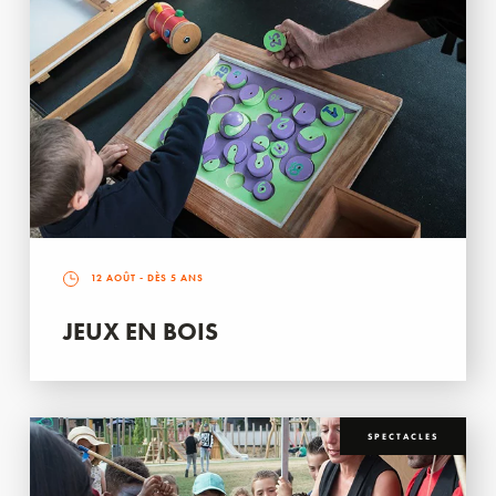
12 AOÛT
- DÈS 5 ANS
JEUX EN BOIS
SPECTACLES