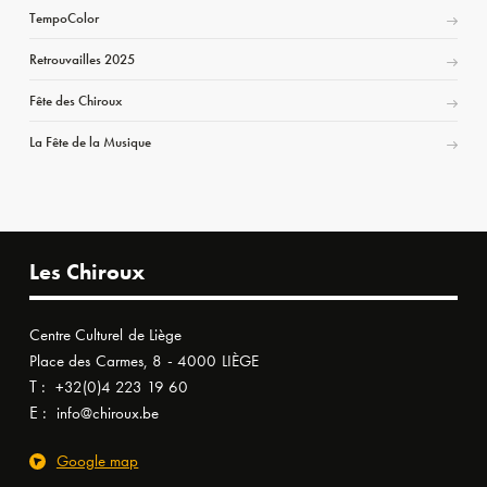
TempoColor
Retrouvailles 2025
Fête des Chiroux
La Fête de la Musique
Les Chiroux
Centre Culturel de Liège
Place des Carmes, 8 - 4000 LIÈGE
T :
+32(0)4 223 19 60
E :
info@chiroux.be
Google map