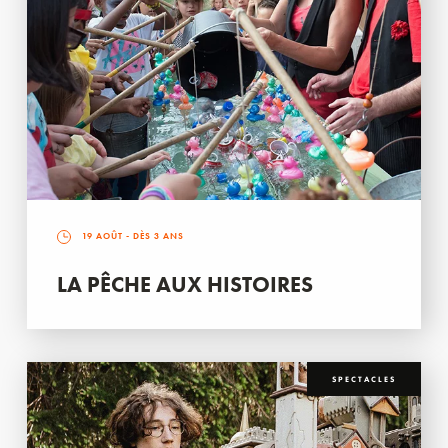
19 AOÛT
- DÈS 3 ANS
LA PÊCHE AUX HISTOIRES
SPECTACLES