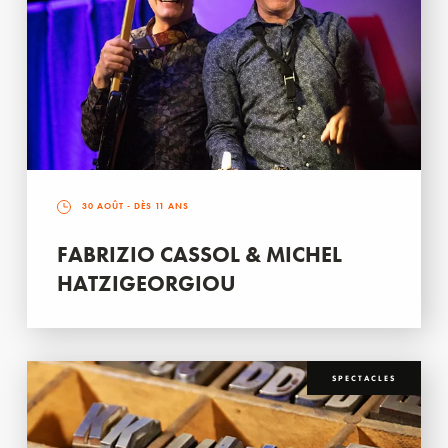
30 AOÛT
- DÈS 11 ANS
FABRIZIO CASSOL & MICHEL
HATZIGEORGIOU
SPECTACLES