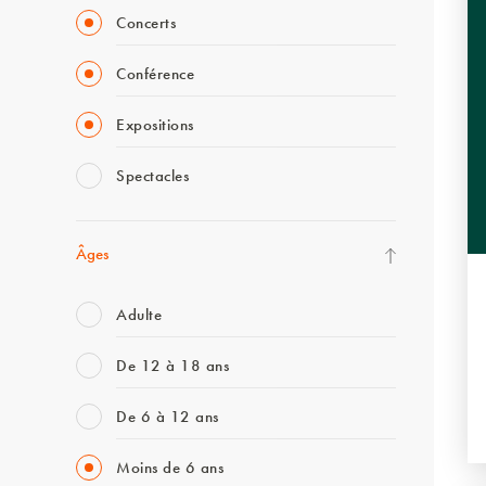
Concerts
Conférence
Expositions
Spectacles
Âges
Adulte
De 12 à 18 ans
De 6 à 12 ans
Moins de 6 ans