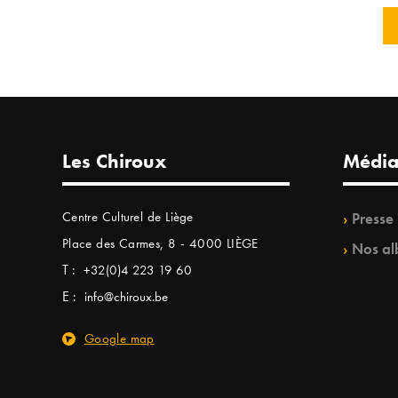
Les Chiroux
Média
Centre Culturel de Liège
Presse
Place des Carmes, 8 - 4000 LIÈGE
Nos al
T :
+32(0)4 223 19 60
E :
info@chiroux.be
Google map