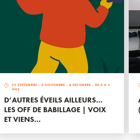
22 SEPTEMBRE
-
3 NOVEMBRE
-
8 DÉCEMBRE
- DE 0 À 3
ANS
D’AUTRES ÉVEILS AILLEURS…
LES OFF DE BABILLAGE | VOIX
ET VIENS…