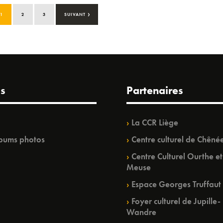
›
1
2
3
SUIVANT
s
Partenaires
La CCR Liège
bums photos
Centre culturel de Chêné
Centre Culturel Ourthe et
Meuse
Espace Georges Truffaut
Foyer culturel de Jupille-
Wandre