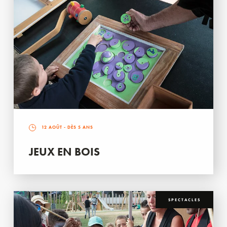
12 AOÛT
- DÈS 5 ANS
JEUX EN BOIS
SPECTACLES