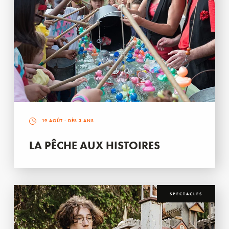
19 AOÛT
- DÈS 3 ANS
LA PÊCHE AUX HISTOIRES
SPECTACLES