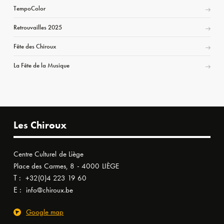
TempoColor
Retrouvailles 2025
Fête des Chiroux
La Fête de la Musique
Les Chiroux
Centre Culturel de Liège
Place des Carmes, 8 - 4000 LIÈGE
T :
+32(0)4 223 19 60
E :
info@chiroux.be
Google map