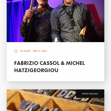
30 AOÛT
- DÈS 11 ANS
FABRIZIO CASSOL & MICHEL
HATZIGEORGIOU
SPECTACLES