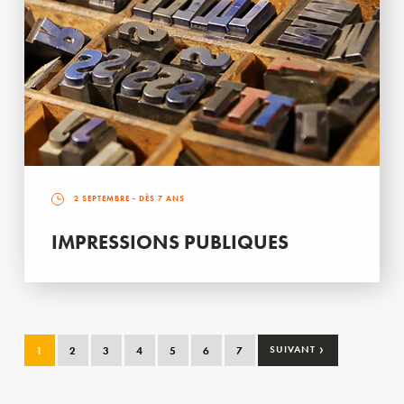
2 SEPTEMBRE
- DÈS 7 ANS
IMPRESSIONS PUBLIQUES
›
1
2
3
4
5
6
7
SUIVANT