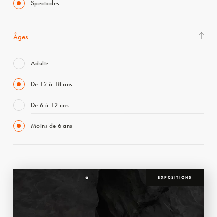
Spectacles
Âges
Adulte
De 12 à 18 ans
De 6 à 12 ans
Moins de 6 ans
EXPOSITIONS