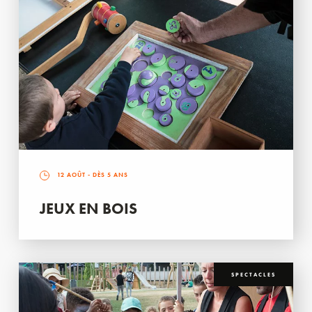
12 AOÛT
- DÈS 5 ANS
JEUX EN BOIS
SPECTACLES