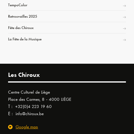
TempoColor
Retrouvailles 2025
Fête des Chiroux
La Fête de la Musique
Les Chiroux
Centre Culturel de Liège
Place des Carmes, 8 - 4000 LIÈGE
T :
+32(0)4 223 19 60
E :
info@chiroux.be
Google map