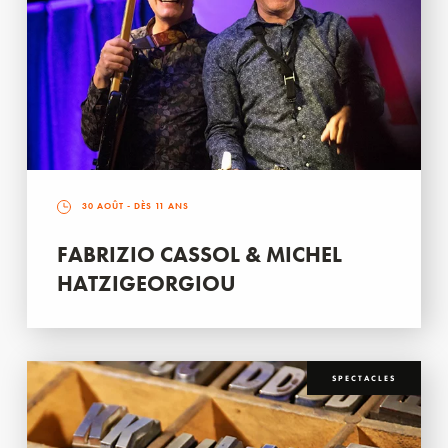
30 AOÛT
- DÈS 11 ANS
FABRIZIO CASSOL & MICHEL
HATZIGEORGIOU
SPECTACLES