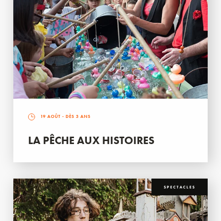
19 AOÛT
- DÈS 3 ANS
LA PÊCHE AUX HISTOIRES
SPECTACLES