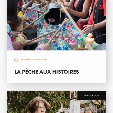
19 AOÛT
- DÈS 3 ANS
LA PÊCHE AUX HISTOIRES
SPECTACLES