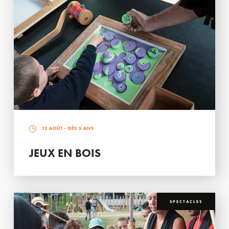
12 AOÛT
- DÈS 5 ANS
JEUX EN BOIS
SPECTACLES