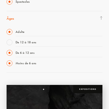
Spectacles
Âges
Adulte
De 12 à 18 ans
De 6 à 12 ans
Moins de 6 ans
EXPOSITIONS