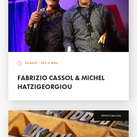
30 AOÛT
- DÈS 11 ANS
FABRIZIO CASSOL & MICHEL
HATZIGEORGIOU
SPECTACLES