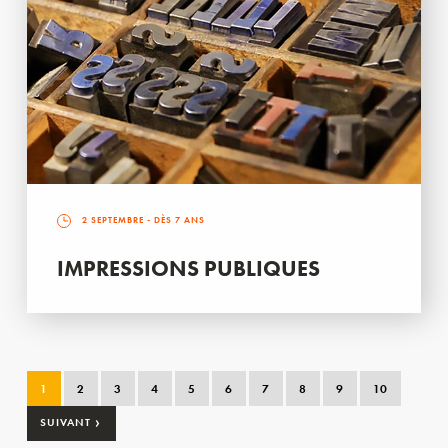
2 SEPTEMBRE
- DÈS 7 ANS
IMPRESSIONS PUBLIQUES
1
2
3
4
5
6
7
8
9
10
›
SUIVANT