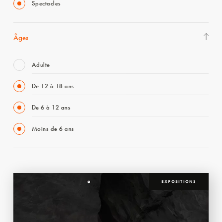
Spectacles
Âges
Adulte
De 12 à 18 ans
De 6 à 12 ans
Moins de 6 ans
EXPOSITIONS