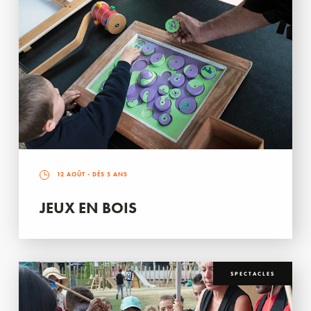
12 AOÛT
- DÈS 5 ANS
JEUX EN BOIS
SPECTACLES