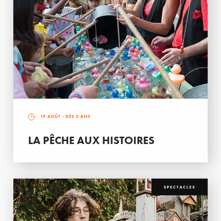
19 AOÛT
- DÈS 3 ANS
LA PÊCHE AUX HISTOIRES
SPECTACLES