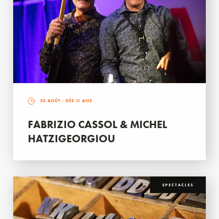
30 AOÛT
- DÈS 11 ANS
FABRIZIO CASSOL & MICHEL
HATZIGEORGIOU
SPECTACLES