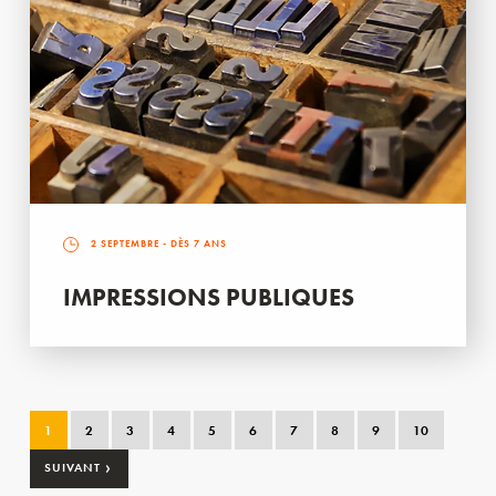
2 SEPTEMBRE
- DÈS 7 ANS
IMPRESSIONS PUBLIQUES
1
2
3
4
5
6
7
8
9
10
›
SUIVANT