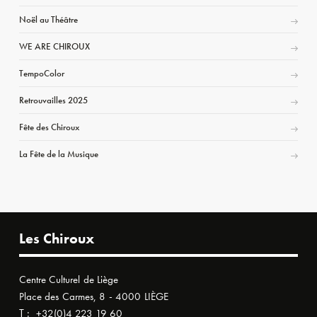
Noël au Théâtre
WE ARE CHIROUX
TempoColor
Retrouvailles 2025
Fête des Chiroux
La Fête de la Musique
Les Chiroux
Centre Culturel de Liège
Place des Carmes, 8 - 4000 LIÈGE
T :
+32(0)4 223 19 60