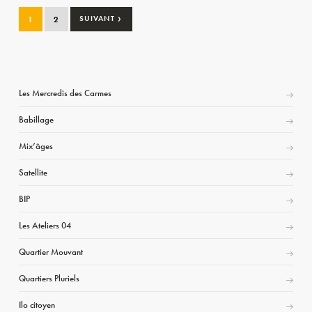
›
1
2
SUIVANT
Les Mercredis des Carmes
Babillage
Mix’âges
Satellite
BIP
Les Ateliers 04
Quartier Mouvant
Quartiers Pluriels
Ilo citoyen