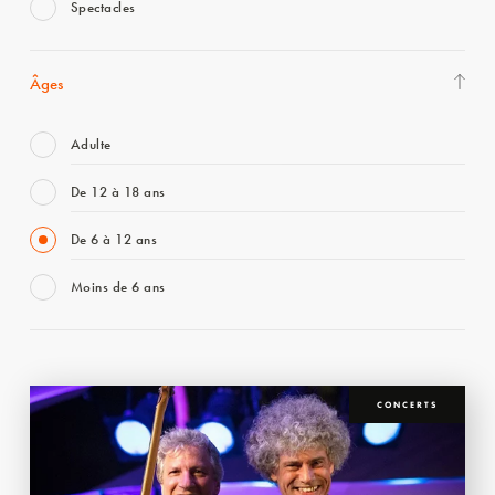
Spectacles
Âges
Adulte
De 12 à 18 ans
De 6 à 12 ans
Moins de 6 ans
CONCERTS