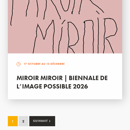
17 OCTOBRE AU 13 DÉCEMBRE
MIROIR MIROIR | BIENNALE DE
L’IMAGE POSSIBLE 2026
›
1
2
SUIVANT