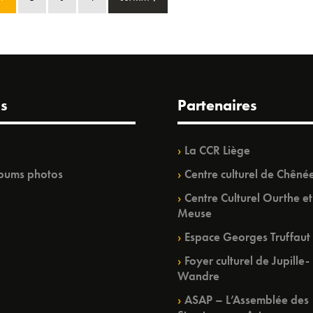
s
Partenaires
La CCR Liège
bums photos
Centre culturel de Chêné
Centre Culturel Ourthe et
Meuse
Espace Georges Truffaut
Foyer culturel de Jupille-
Wandre
ASAP – L’Assemblée des