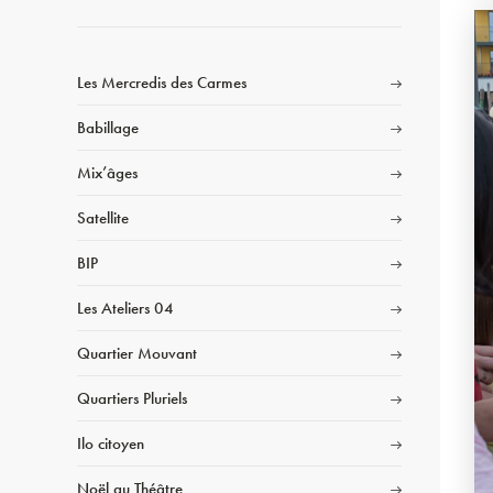
Les Mercredis des Carmes
Babillage
Mix’âges
Satellite
BIP
Les Ateliers 04
Quartier Mouvant
Quartiers Pluriels
Ilo citoyen
Noël au Théâtre