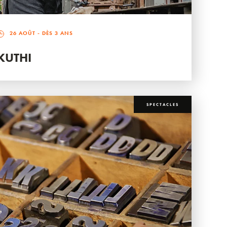
26 AOÛT
- DÈS 3 ANS
KUTHI
SPECTACLES