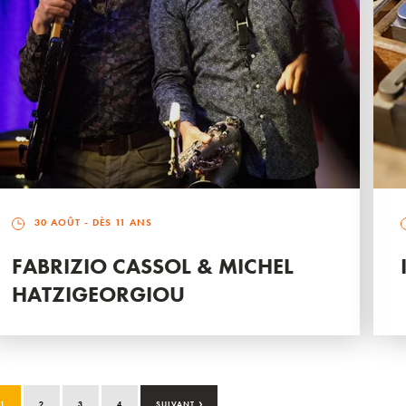
30 AOÛT
- DÈS 11 ANS
FABRIZIO CASSOL & MICHEL
HATZIGEORGIOU
›
1
2
3
4
SUIVANT