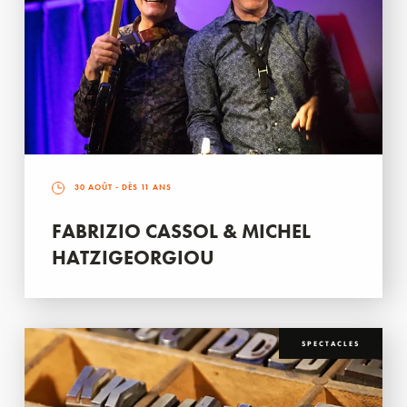
30 AOÛT
- DÈS 11 ANS
FABRIZIO CASSOL & MICHEL
HATZIGEORGIOU
SPECTACLES