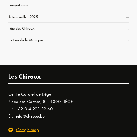
TempoColor
Retrouvailles 2025
Fête des Chiroux
La Fête de la Musique
Les Chiroux
Centre Culturel de Liège
Place des Carmes, 8 - 4000 LIÈGE
T :
+32(0)4 223 19 60
E :
info@chiroux.be
Google map