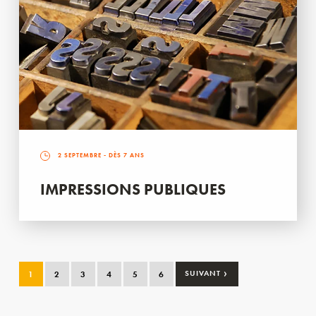
2 SEPTEMBRE
- DÈS 7 ANS
IMPRESSIONS PUBLIQUES
›
1
2
3
4
5
6
SUIVANT