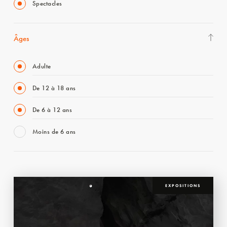
Spectacles
Âges
Adulte
De 12 à 18 ans
De 6 à 12 ans
Moins de 6 ans
EXPOSITIONS