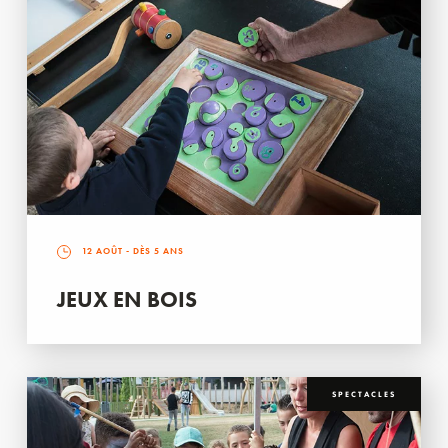
12 AOÛT
- DÈS 5 ANS
JEUX EN BOIS
SPECTACLES