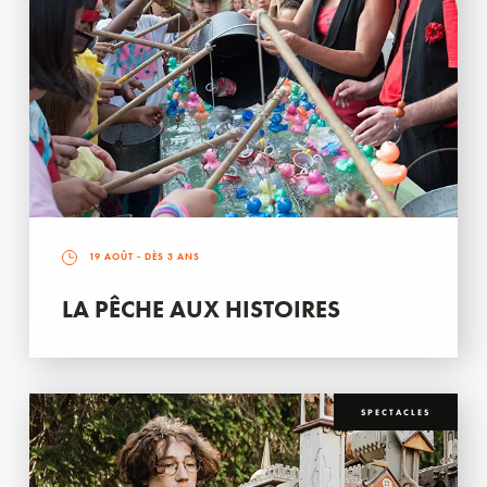
19 AOÛT
- DÈS 3 ANS
LA PÊCHE AUX HISTOIRES
SPECTACLES