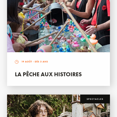
19 AOÛT
- DÈS 3 ANS
LA PÊCHE AUX HISTOIRES
SPECTACLES