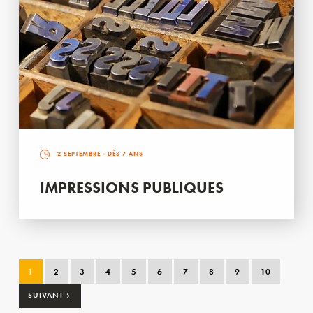
2 SEPTEMBRE
- DÈS 7 ANS
IMPRESSIONS PUBLIQUES
1
2
3
4
5
6
7
8
9
10
›
SUIVANT