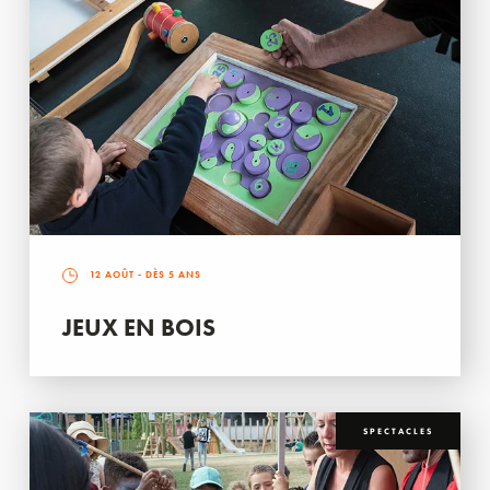
12 AOÛT
- DÈS 5 ANS
JEUX EN BOIS
SPECTACLES