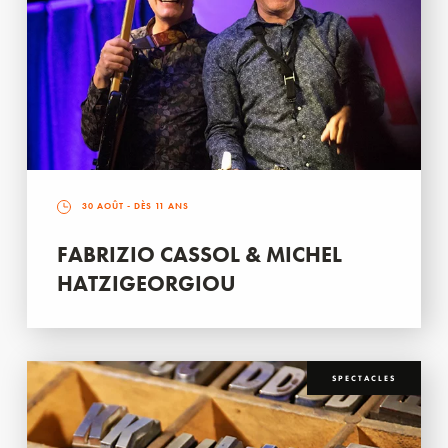
30 AOÛT
- DÈS 11 ANS
FABRIZIO CASSOL & MICHEL
HATZIGEORGIOU
SPECTACLES