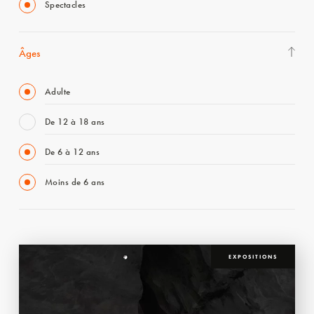
Spectacles
Âges
Adulte
De 12 à 18 ans
De 6 à 12 ans
Moins de 6 ans
EXPOSITIONS