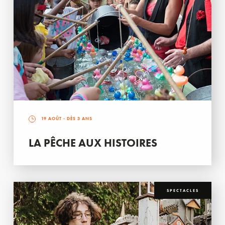
19 AOÛT
- DÈS 3 ANS
LA PÊCHE AUX HISTOIRES
SPECTACLES