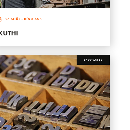
26 AOÛT
- DÈS 3 ANS
KUTHI
SPECTACLES