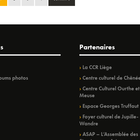
s
Partenaires
La CCR Liège
bums photos
Centre culturel de Chêné
Centre Culturel Ourthe et
Meuse
Espace Georges Truffaut
Foyer culturel de Jupille-
Wandre
ASAP – L’Assemblée des