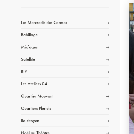
Les Mercredis des Carmes
Babillage
Mix’âges
Satellite
BIP
Les Ateliers 04
Quartier Mouvant
Quartiers Pluriels
Ilo citoyen
Noël au Théâtre