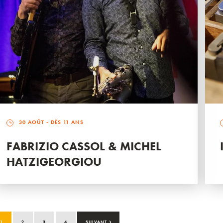
30 AOÛT
- DÈS 11 ANS
FABRIZIO CASSOL & MICHEL
HATZIGEORGIOU
›
1
2
3
4
SUIVANT