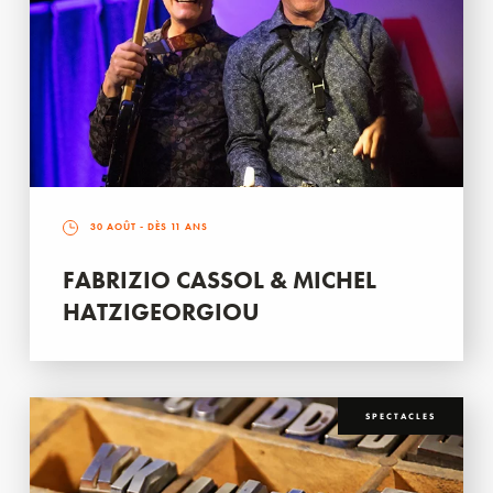
30 AOÛT
- DÈS 11 ANS
FABRIZIO CASSOL & MICHEL
HATZIGEORGIOU
SPECTACLES