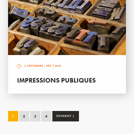
2 SEPTEMBRE
- DÈS 7 ANS
IMPRESSIONS PUBLIQUES
›
1
2
3
4
SUIVANT