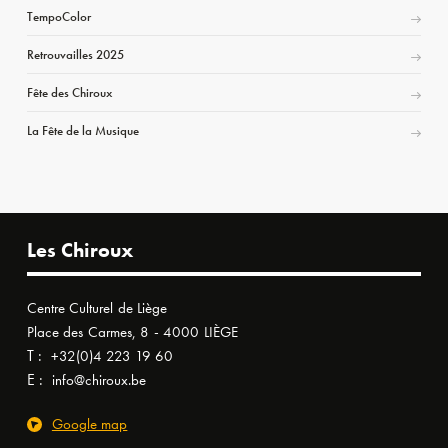
TempoColor
Retrouvailles 2025
Fête des Chiroux
La Fête de la Musique
Les Chiroux
Centre Culturel de Liège
Place des Carmes, 8 - 4000 LIÈGE
T :
+32(0)4 223 19 60
E :
info@chiroux.be
Google map