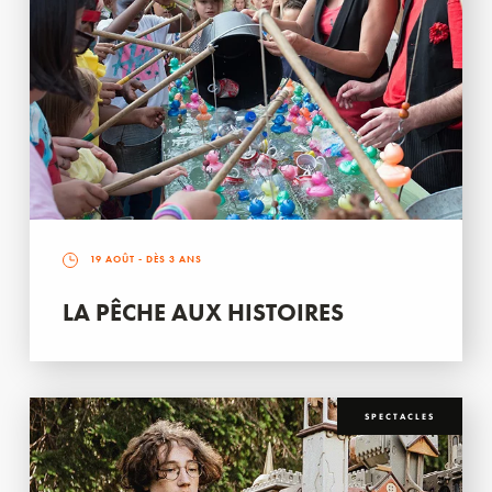
19 AOÛT
- DÈS 3 ANS
LA PÊCHE AUX HISTOIRES
SPECTACLES