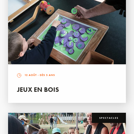
12 AOÛT
- DÈS 5 ANS
JEUX EN BOIS
SPECTACLES