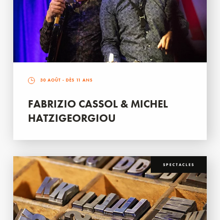
30 AOÛT
- DÈS 11 ANS
FABRIZIO CASSOL & MICHEL
HATZIGEORGIOU
SPECTACLES