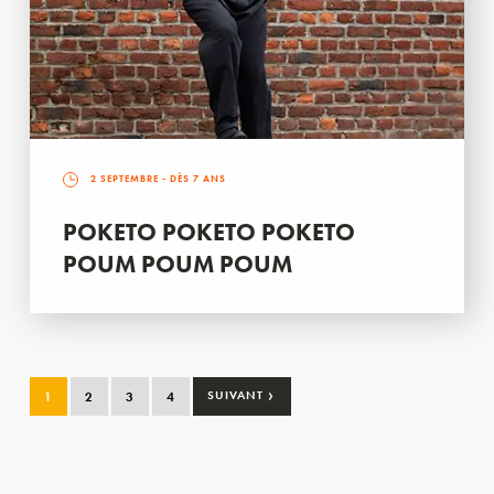
2 SEPTEMBRE
- DÈS 7 ANS
POKETO POKETO POKETO
POUM POUM POUM
›
1
2
3
4
SUIVANT