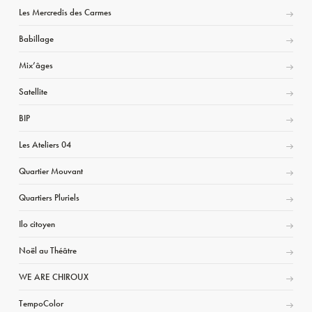
Les Mercredis des Carmes
Babillage
Mix’âges
Satellite
BIP
Les Ateliers 04
Quartier Mouvant
Quartiers Pluriels
Ilo citoyen
Noël au Théâtre
WE ARE CHIROUX
TempoColor