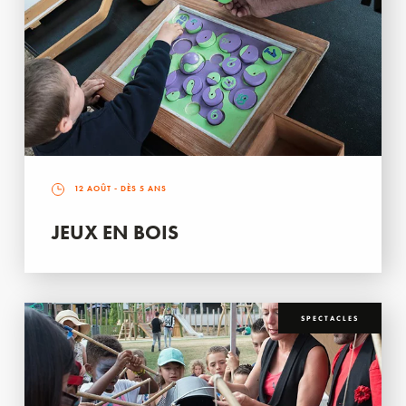
12 AOÛT
- DÈS 5 ANS
JEUX EN BOIS
SPECTACLES