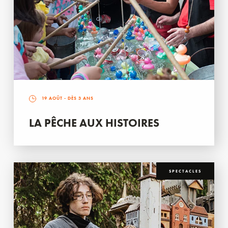
19 AOÛT
- DÈS 3 ANS
LA PÊCHE AUX HISTOIRES
SPECTACLES