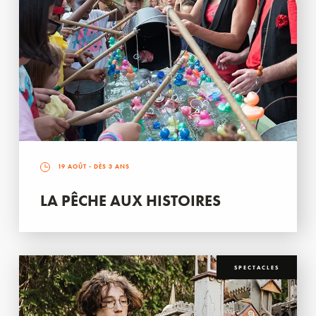
19 AOÛT
- DÈS 3 ANS
LA PÊCHE AUX HISTOIRES
SPECTACLES