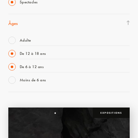
Spectacles
Âges
Adulte
De 12 à 18 ans
De 6 à 12 ans
Moins de 6 ans
EXPOSITIONS