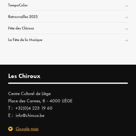
TempoColor
Retrouvailles 2025
Fête des Chiroux
La Fête de la Musique
Les Chiroux
Centre Culturel de Liège
Place des Carmes, 8 - 4000 LIÈGE
T :
+32(0)4 223 19 60
E :
info@chiroux.be
Google map