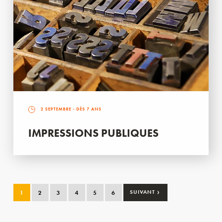
2 SEPTEMBRE
- DÈS 7 ANS
IMPRESSIONS PUBLIQUES
›
1
2
3
4
5
6
SUIVANT