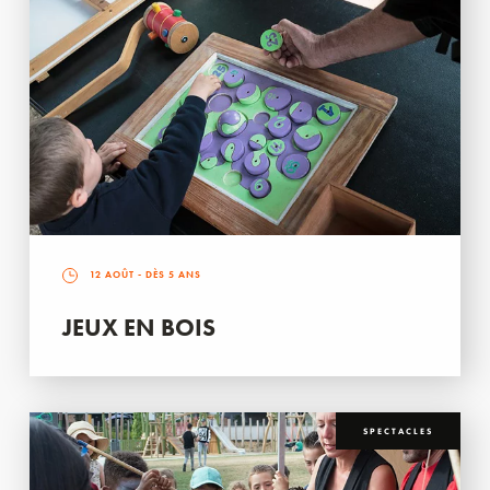
12 AOÛT
- DÈS 5 ANS
JEUX EN BOIS
SPECTACLES