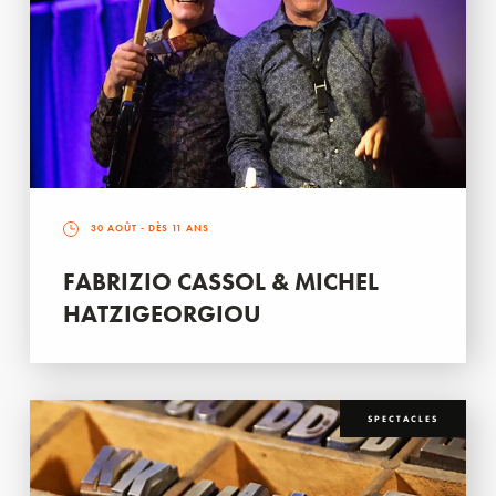
30 AOÛT
- DÈS 11 ANS
FABRIZIO CASSOL & MICHEL
HATZIGEORGIOU
SPECTACLES