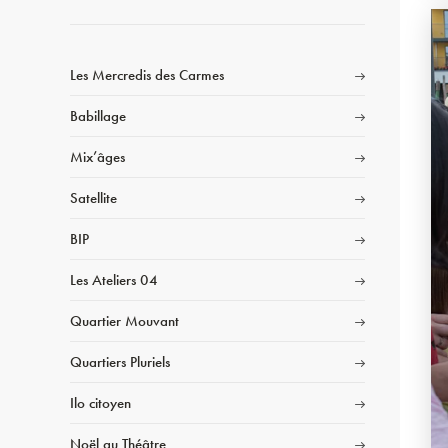
Les Mercredis des Carmes
Babillage
Mix’âges
Satellite
BIP
Les Ateliers 04
Quartier Mouvant
Quartiers Pluriels
Ilo citoyen
Noël au Théâtre