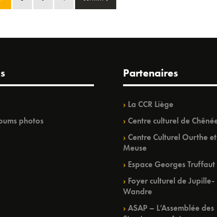
s
Partenaires
La CCR Liège
bums photos
Centre culturel de Chêné
Centre Culturel Ourthe et
Meuse
Espace Georges Truffaut
Foyer culturel de Jupille-
Wandre
ASAP – L’Assemblée des