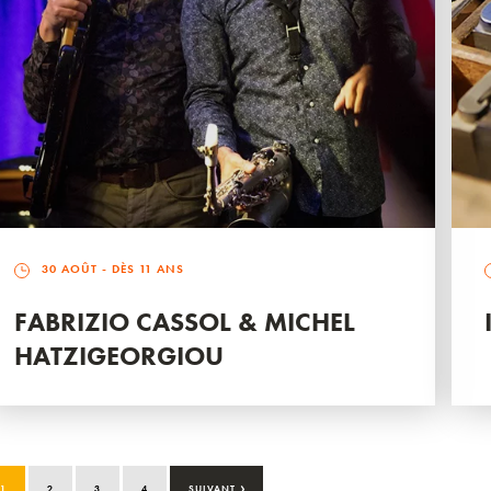
30 AOÛT
- DÈS 11 ANS
FABRIZIO CASSOL & MICHEL
HATZIGEORGIOU
›
1
2
3
4
SUIVANT