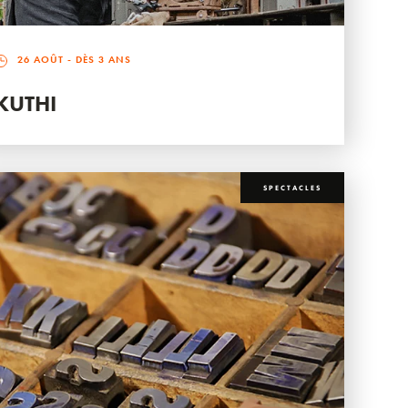
26 AOÛT
- DÈS 3 ANS
KUTHI
SPECTACLES