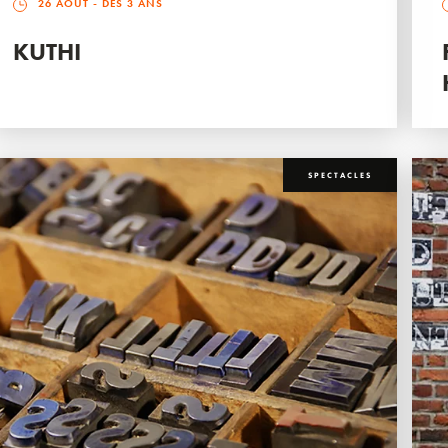
26 AOÛT
- DÈS 3 ANS
KUTHI
SPECTACLES