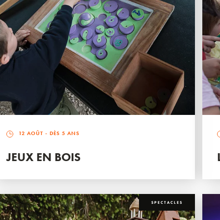
12 AOÛT
- DÈS 5 ANS
JEUX EN BOIS
SPECTACLES