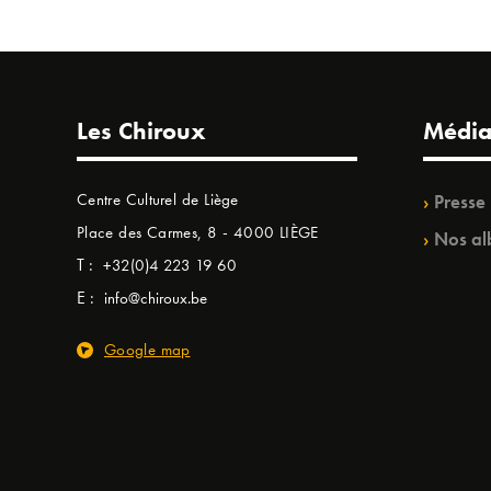
Les Chiroux
Média
Centre Culturel de Liège
Presse
Place des Carmes, 8 - 4000 LIÈGE
Nos al
T :
+32(0)4 223 19 60
E :
info@chiroux.be
Google map