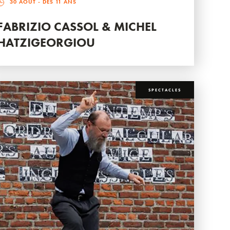
30 AOÛT
- DÈS 11 ANS
FABRIZIO CASSOL & MICHEL
HATZIGEORGIOU
SPECTACLES