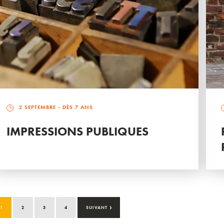
2 SEPTEMBRE
- DÈS 7 ANS
IMPRESSIONS PUBLIQUES
›
1
2
3
4
SUIVANT