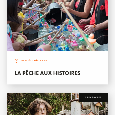
19 AOÛT
- DÈS 3 ANS
LA PÊCHE AUX HISTOIRES
SPECTACLES