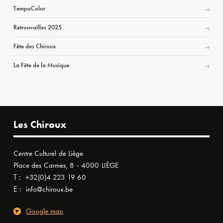
TempoColor
Retrouvailles 2025
Fête des Chiroux
La Fête de la Musique
Les Chiroux
Centre Culturel de Liège
Place des Carmes, 8 - 4000 LIÈGE
T :
+32(0)4 223 19 60
E :
info@chiroux.be
Google map