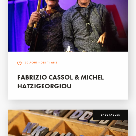
30 AOÛT
- DÈS 11 ANS
FABRIZIO CASSOL & MICHEL
HATZIGEORGIOU
SPECTACLES