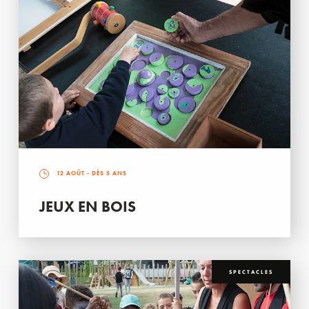
12 AOÛT
- DÈS 5 ANS
JEUX EN BOIS
SPECTACLES