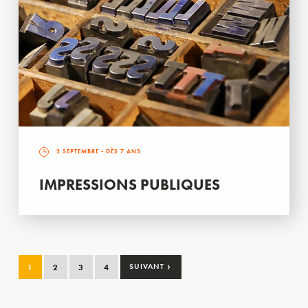
2 SEPTEMBRE
- DÈS 7 ANS
IMPRESSIONS PUBLIQUES
›
1
2
3
4
SUIVANT