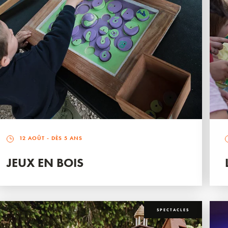
12 AOÛT
- DÈS 5 ANS
JEUX EN BOIS
SPECTACLES