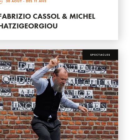
30 AOÛT
- DÈS 11 ANS
FABRIZIO CASSOL & MICHEL
HATZIGEORGIOU
SPECTACLES