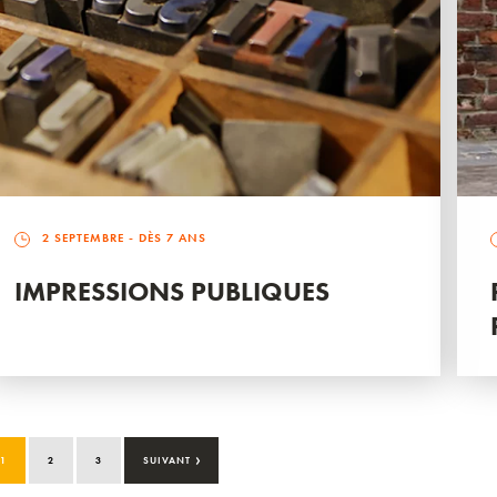
2 SEPTEMBRE
- DÈS 7 ANS
IMPRESSIONS PUBLIQUES
›
1
2
3
SUIVANT