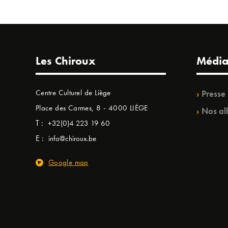
Les Chiroux
Média
Centre Culturel de Liège
Presse
Place des Carmes, 8 - 4000 LIÈGE
Nos al
T :
+32(0)4 223 19 60
E :
info@chiroux.be
Google map