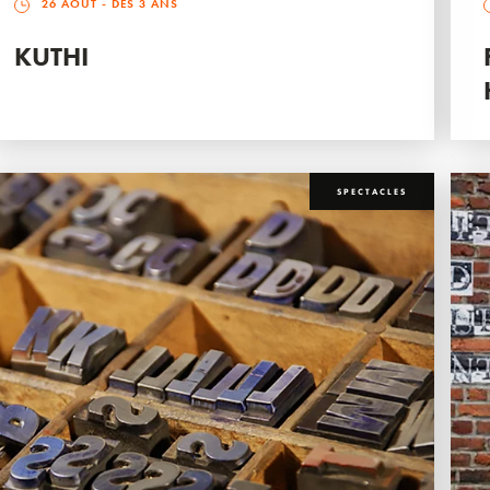
26 AOÛT
- DÈS 3 ANS
KUTHI
SPECTACLES