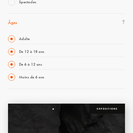
Spectacles
Âges
Adulte
De 12 à 18 ans
De 6 à 12 ans
Moins de 6 ans
EXPOSITIONS