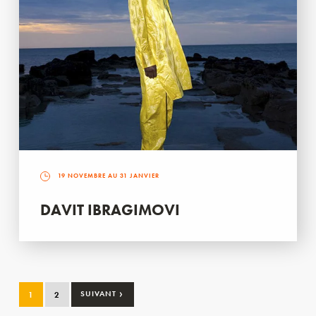
19 NOVEMBRE AU 31 JANVIER
DAVIT IBRAGIMOVI
›
1
2
SUIVANT