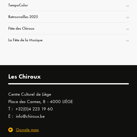
TempoColor
Retrouvailles 2025
Fête des Chiroux
La Fête de la Musique
Les Chiroux
Centre Culturel de Liège
Place des Carmes, 8 - 4000 LIÈGE
T :
+32(0)4 223 19 60
E :
info@chiroux.be
Google map