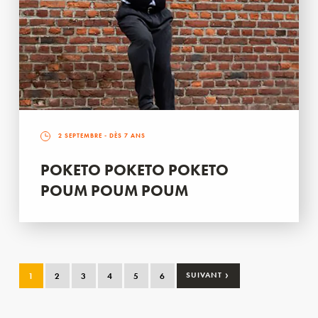
2 SEPTEMBRE
- DÈS 7 ANS
POKETO POKETO POKETO
POUM POUM POUM
›
1
2
3
4
5
6
SUIVANT