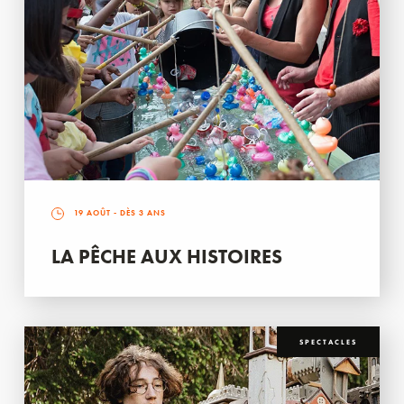
19 AOÛT
- DÈS 3 ANS
LA PÊCHE AUX HISTOIRES
SPECTACLES