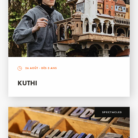
26 AOÛT
- DÈS 3 ANS
KUTHI
SPECTACLES