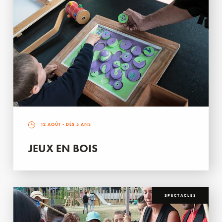
12 AOÛT
- DÈS 5 ANS
JEUX EN BOIS
SPECTACLES