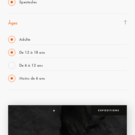
Spectacles
Âges
Adulte
De 12 à 18 ans
De 6 à 12 ans
Moins de 6 ans
EXPOSITIONS