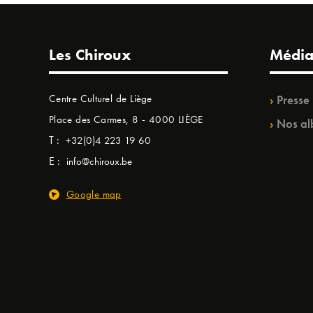
Les Chiroux
Média
Centre Culturel de Liège
Presse
Place des Carmes, 8 - 4000 LIÈGE
Nos al
T :
+32(0)4 223 19 60
E :
info@chiroux.be
Google map