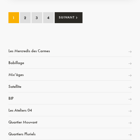
›
1
2
3
4
SUIVANT
Les Mercredis des Carmes
Babillage
Mix’âges
Satellite
BIP
Les Ateliers 04
Quartier Mouvant
Quartiers Pluriels