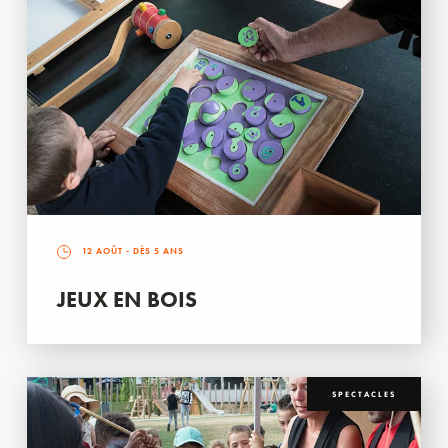
12 AOÛT
- DÈS 5 ANS
JEUX EN BOIS
SPECTACLES