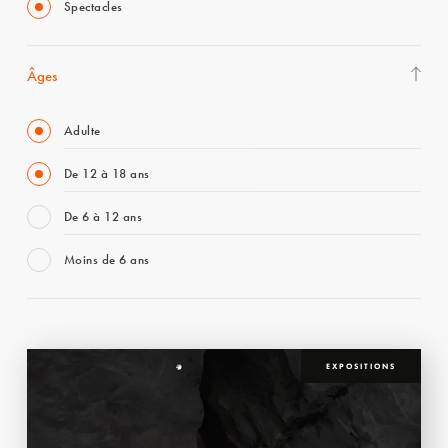
Spectacles
Âges
Adulte
De 12 à 18 ans
De 6 à 12 ans
Moins de 6 ans
EXPOSITIONS