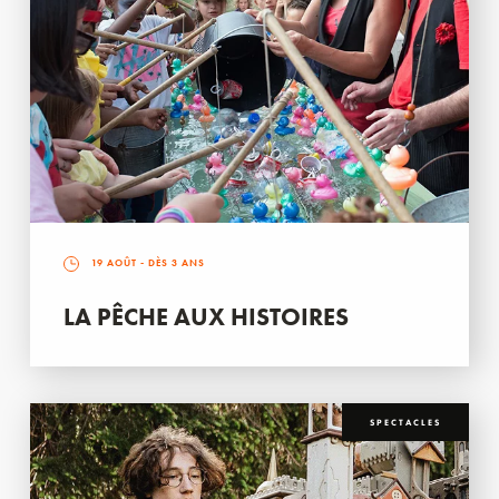
19 AOÛT
- DÈS 3 ANS
LA PÊCHE AUX HISTOIRES
SPECTACLES