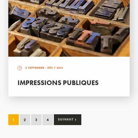
2 SEPTEMBRE
- DÈS 7 ANS
IMPRESSIONS PUBLIQUES
›
1
2
3
4
SUIVANT