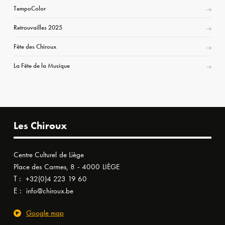
TempoColor
Retrouvailles 2025
Fête des Chiroux
La Fête de la Musique
Les Chiroux
Centre Culturel de Liège
Place des Carmes, 8 - 4000 LIÈGE
T :
+32(0)4 223 19 60
E :
info@chiroux.be
Google map