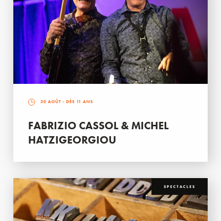
30 AOÛT
- DÈS 11 ANS
FABRIZIO CASSOL & MICHEL
HATZIGEORGIOU
SPECTACLES