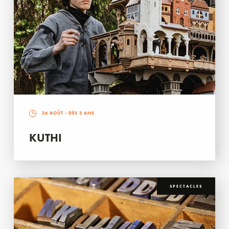
26 AOÛT
- DÈS 3 ANS
KUTHI
SPECTACLES