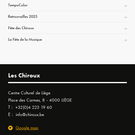
TempoColor
Retrouvailles 2025
Fête des Chiroux
La Fête de la Musique
Les Chiroux
Centre Culturel de Liège
Place des Carmes, 8 - 4000 LIÈGE
T :
+32(0)4 223 19 60
E :
info@chiroux.be
Google map