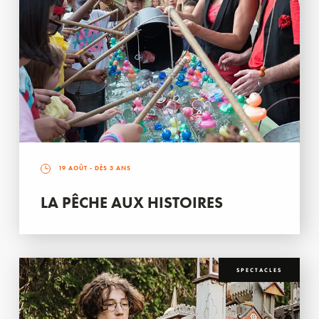
19 AOÛT
- DÈS 3 ANS
LA PÊCHE AUX HISTOIRES
SPECTACLES