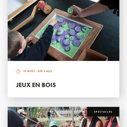
12 AOÛT
- DÈS 5 ANS
JEUX EN BOIS
SPECTACLES