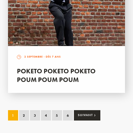
2 SEPTEMBRE
- DÈS 7 ANS
POKETO POKETO POKETO
POUM POUM POUM
›
1
2
3
4
5
6
SUIVANT