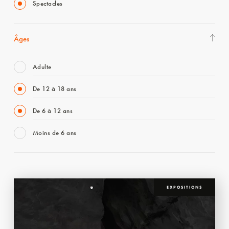
Spectacles
Âges
Adulte
De 12 à 18 ans
De 6 à 12 ans
Moins de 6 ans
EXPOSITIONS