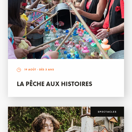
19 AOÛT
- DÈS 3 ANS
LA PÊCHE AUX HISTOIRES
SPECTACLES