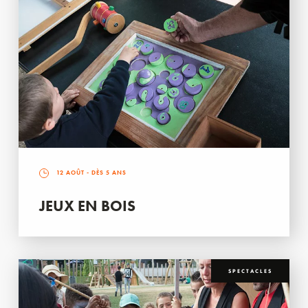
12 AOÛT
- DÈS 5 ANS
JEUX EN BOIS
SPECTACLES