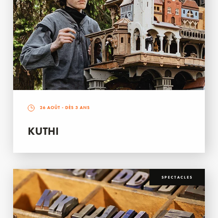
26 AOÛT
- DÈS 3 ANS
KUTHI
SPECTACLES