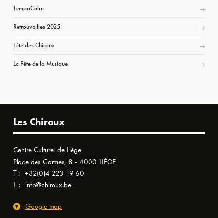
TempoColor
Retrouvailles 2025
Fête des Chiroux
La Fête de la Musique
Les Chiroux
Centre Culturel de Liège
Place des Carmes, 8 - 4000 LIÈGE
T :
+32(0)4 223 19 60
E :
info@chiroux.be
Google map