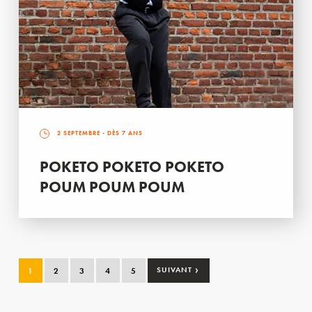
2 SEPTEMBRE
- DÈS 7 ANS
POKETO POKETO POKETO
POUM POUM POUM
›
1
2
3
4
5
SUIVANT