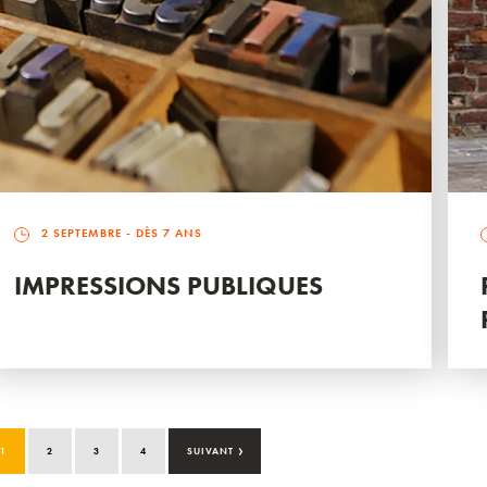
2 SEPTEMBRE
- DÈS 7 ANS
IMPRESSIONS PUBLIQUES
›
1
2
3
4
SUIVANT