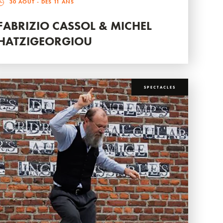
30 AOÛT
- DÈS 11 ANS
FABRIZIO CASSOL & MICHEL
HATZIGEORGIOU
SPECTACLES