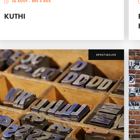
26 AOÛT
- DÈS 3 ANS
KUTHI
SPECTACLES