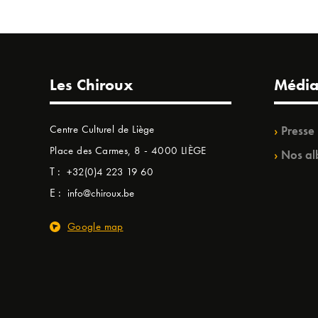
Les Chiroux
Média
Centre Culturel de Liège
Presse
Place des Carmes, 8 - 4000 LIÈGE
Nos al
T :
+32(0)4 223 19 60
E :
info@chiroux.be
Google map