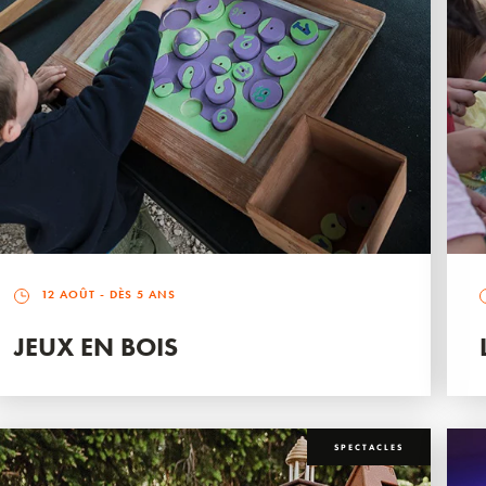
12 AOÛT
- DÈS 5 ANS
JEUX EN BOIS
SPECTACLES