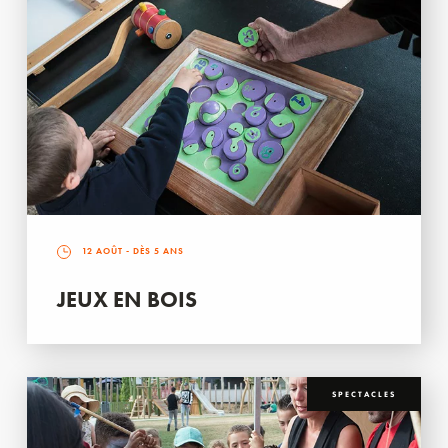
12 AOÛT
- DÈS 5 ANS
JEUX EN BOIS
SPECTACLES