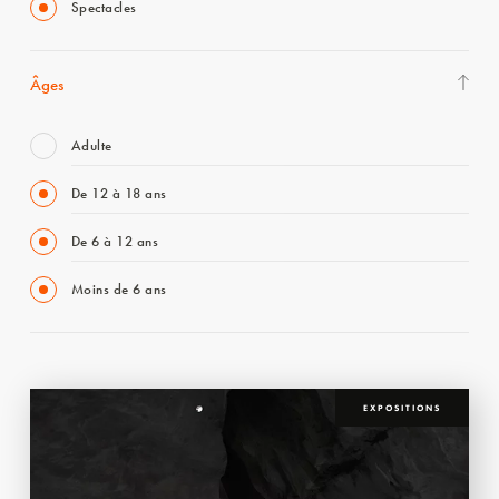
Spectacles
Âges
Adulte
De 12 à 18 ans
De 6 à 12 ans
Moins de 6 ans
EXPOSITIONS