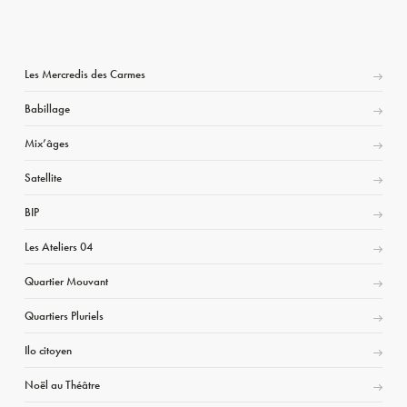
Les Mercredis des Carmes
Babillage
Mix’âges
Satellite
BIP
Les Ateliers 04
Quartier Mouvant
Quartiers Pluriels
Ilo citoyen
Noël au Théâtre