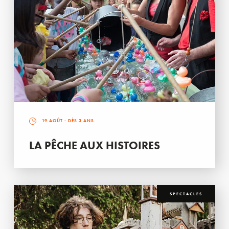
19 AOÛT
- DÈS 3 ANS
LA PÊCHE AUX HISTOIRES
SPECTACLES