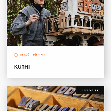
26 AOÛT
- DÈS 3 ANS
KUTHI
SPECTACLES