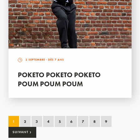
2 SEPTEMBRE
- DÈS 7 ANS
POKETO POKETO POKETO
POUM POUM POUM
1
2
3
4
5
6
7
8
9
›
SUIVANT