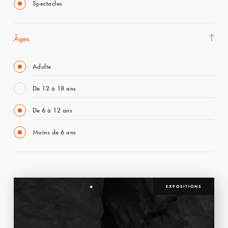
Spectacles
Âges
Adulte
De 12 à 18 ans
De 6 à 12 ans
Moins de 6 ans
EXPOSITIONS