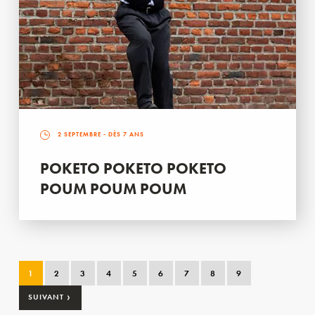
2 SEPTEMBRE
- DÈS 7 ANS
POKETO POKETO POKETO
POUM POUM POUM
1
2
3
4
5
6
7
8
9
›
SUIVANT