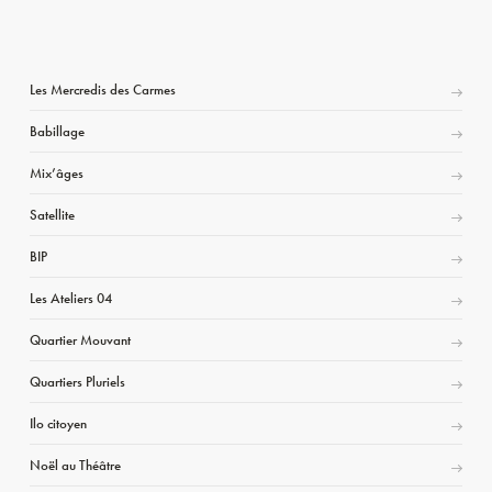
Les Mercredis des Carmes
Babillage
Mix’âges
Satellite
BIP
Les Ateliers 04
Quartier Mouvant
Quartiers Pluriels
Ilo citoyen
Noël au Théâtre