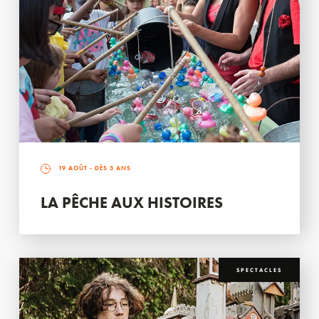
19 AOÛT
- DÈS 3 ANS
LA PÊCHE AUX HISTOIRES
SPECTACLES