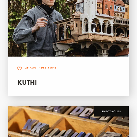
26 AOÛT
- DÈS 3 ANS
KUTHI
SPECTACLES