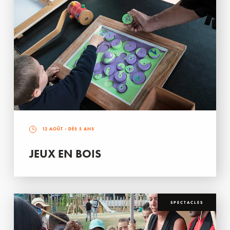
12 AOÛT
- DÈS 5 ANS
JEUX EN BOIS
SPECTACLES