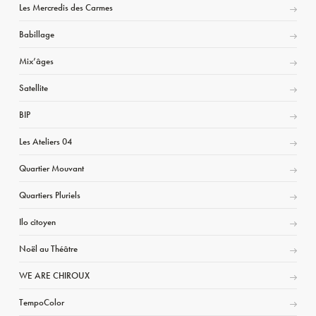
Les Mercredis des Carmes
Babillage
Mix’âges
Satellite
BIP
Les Ateliers 04
Quartier Mouvant
Quartiers Pluriels
Ilo citoyen
Noël au Théâtre
WE ARE CHIROUX
TempoColor