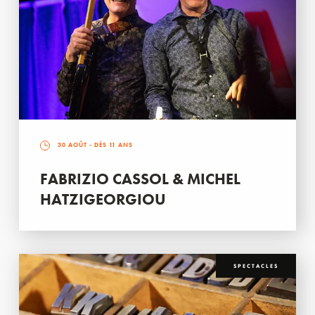
30 AOÛT
- DÈS 11 ANS
FABRIZIO CASSOL & MICHEL
HATZIGEORGIOU
SPECTACLES