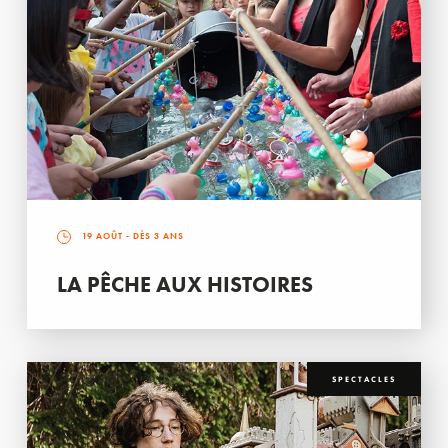
19 AOÛT
- DÈS 3 ANS
LA PÊCHE AUX HISTOIRES
SPECTACLES