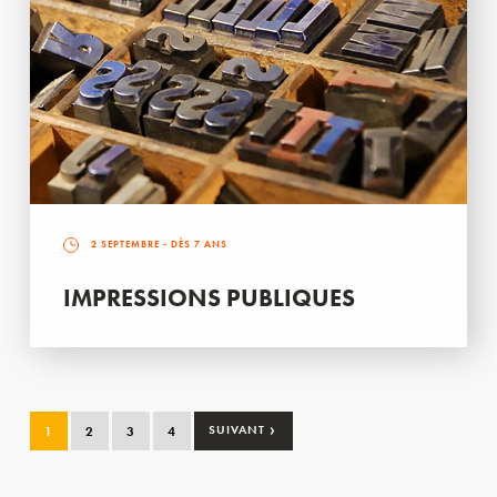
2 SEPTEMBRE
- DÈS 7 ANS
IMPRESSIONS PUBLIQUES
›
1
2
3
4
SUIVANT