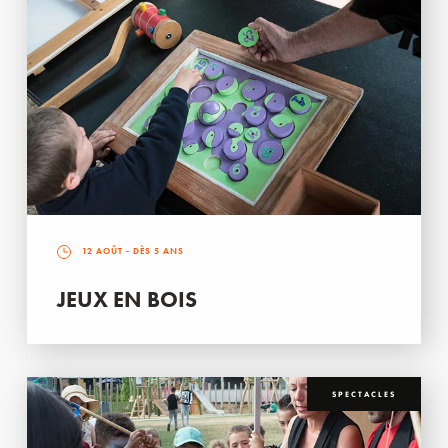
12 AOÛT
- DÈS 5 ANS
JEUX EN BOIS
SPECTACLES