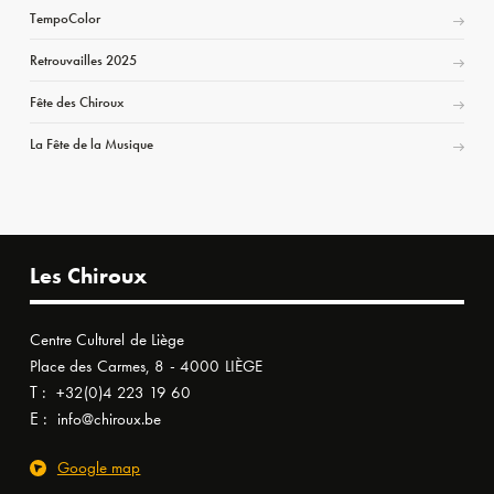
TempoColor
Retrouvailles 2025
Fête des Chiroux
La Fête de la Musique
Les Chiroux
Centre Culturel de Liège
Place des Carmes, 8 - 4000 LIÈGE
T :
+32(0)4 223 19 60
E :
info@chiroux.be
Google map