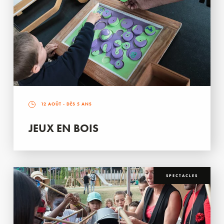
12 AOÛT
- DÈS 5 ANS
JEUX EN BOIS
SPECTACLES