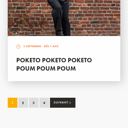
2 SEPTEMBRE
- DÈS 7 ANS
POKETO POKETO POKETO
POUM POUM POUM
›
1
2
3
4
SUIVANT