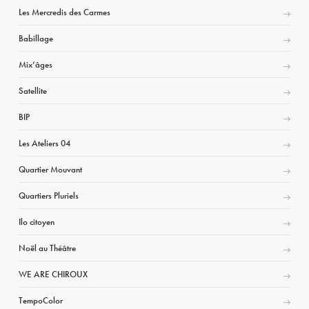
Les Mercredis des Carmes
Babillage
Mix’âges
Satellite
BIP
Les Ateliers 04
Quartier Mouvant
Quartiers Pluriels
Ilo citoyen
Noël au Théâtre
WE ARE CHIROUX
TempoColor