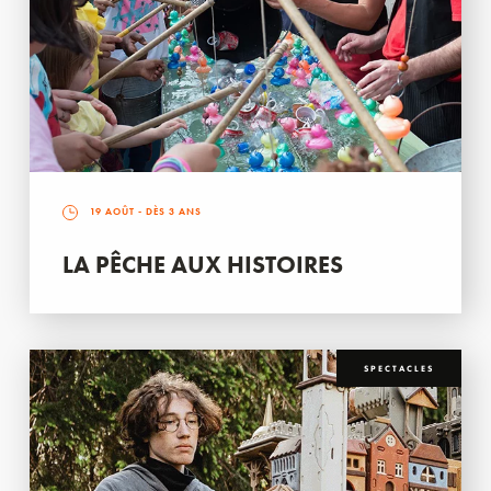
19 AOÛT
- DÈS 3 ANS
LA PÊCHE AUX HISTOIRES
SPECTACLES