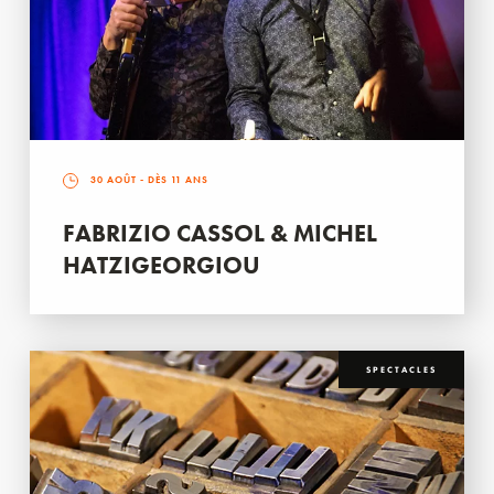
30 AOÛT
- DÈS 11 ANS
FABRIZIO CASSOL & MICHEL
HATZIGEORGIOU
SPECTACLES