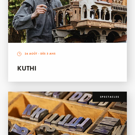
26 AOÛT
- DÈS 3 ANS
KUTHI
SPECTACLES