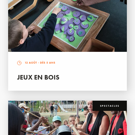
12 AOÛT
- DÈS 5 ANS
JEUX EN BOIS
SPECTACLES