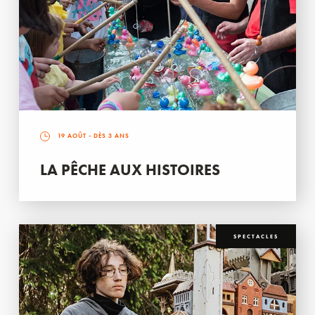
19 AOÛT
- DÈS 3 ANS
LA PÊCHE AUX HISTOIRES
SPECTACLES