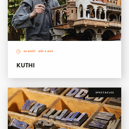
26 AOÛT
- DÈS 3 ANS
KUTHI
SPECTACLES