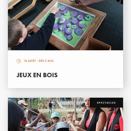
12 AOÛT
- DÈS 5 ANS
JEUX EN BOIS
SPECTACLES