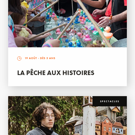
19 AOÛT
- DÈS 3 ANS
LA PÊCHE AUX HISTOIRES
SPECTACLES