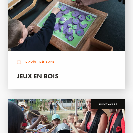
12 AOÛT
- DÈS 5 ANS
JEUX EN BOIS
SPECTACLES