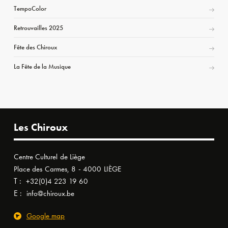
TempoColor
Retrouvailles 2025
Fête des Chiroux
La Fête de la Musique
Les Chiroux
Centre Culturel de Liège
Place des Carmes, 8 - 4000 LIÈGE
T :
+32(0)4 223 19 60
E :
info@chiroux.be
Google map