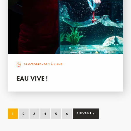
14 OCTOBRE
- DE 2 À 4 ANS
EAU VIVE !
›
1
2
3
4
5
6
SUIVANT