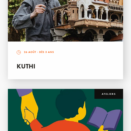
26 AOÛT
- DÈS 3 ANS
KUTHI
ATELIERS