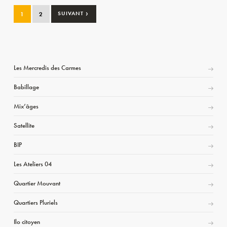
›
1
2
SUIVANT
Les Mercredis des Carmes
Babillage
Mix’âges
Satellite
BIP
Les Ateliers 04
Quartier Mouvant
Quartiers Pluriels
Ilo citoyen