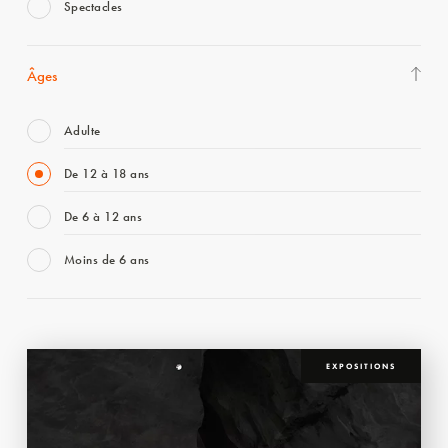
Spectacles
Âges
Adulte
De 12 à 18 ans
De 6 à 12 ans
Moins de 6 ans
EXPOSITIONS