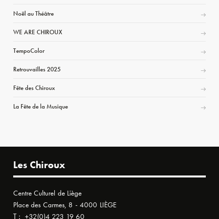
Noël au Théâtre
WE ARE CHIROUX
TempoColor
Retrouvailles 2025
Fête des Chiroux
La Fête de la Musique
Les Chiroux
Centre Culturel de Liège
Place des Carmes, 8 - 4000 LIÈGE
T :
+32(0)4 223 19 60